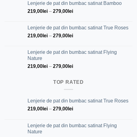
Lenjerie de pat din bumbac satinat Bamboo
a
este:
219,00
lei
fost:
–
279,00
25,00lei.
lei
29,00lei.
Lenjerie de pat din bumbac satinat True Roses
219,00
lei
–
279,00
lei
Lenjerie de pat din bumbac satinat Flying
Nature
219,00
lei
–
279,00
lei
TOP RATED
Lenjerie de pat din bumbac satinat True Roses
219,00
lei
–
279,00
lei
Lenjerie de pat din bumbac satinat Flying
Nature