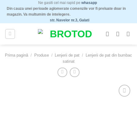
Ne gasiti cel mai rapid pe
whasapp
Skip
Din cauza unei perioade aglomerate comenzile vor fi preluate doar in
to
magazin. Va multumim de intelegere.
content
str. Navelor nr.3, Galati
Prima pagină
/
Produse
/
Lenjerii de pat
/
Lenjerii de pat din bumbac
satinat
Adauga
la
favorite