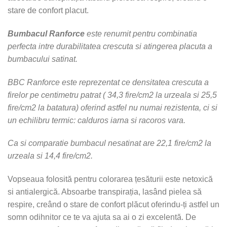
stare de confort placut.
Bumbacul Ranforce
este renumit pentru combinatia
perfecta intre durabilitatea crescuta si atingerea placuta a
bumbacului satinat.
BBC Ranforce este reprezentat ce densitatea crescuta a
firelor pe centimetru patrat ( 34,3 fire/cm2 la urzeala si 25,5
fire/cm2 la batatura) oferind astfel nu numai rezistenta, ci si
un echilibru termic: calduros iarna si racoros vara.
Ca si comparatie bumbacul nesatinat are 22,1 fire/cm2 la
urzeala si 14,4 fire/cm2.
Vopseaua folosită pentru colorarea țesăturii este netoxică
si antialergică. Absoarbe transpirația, lasând pielea să
respire, creând o stare de confort plăcut oferindu-ți astfel un
somn odihnitor ce te va ajuta sa ai o zi excelentă. De