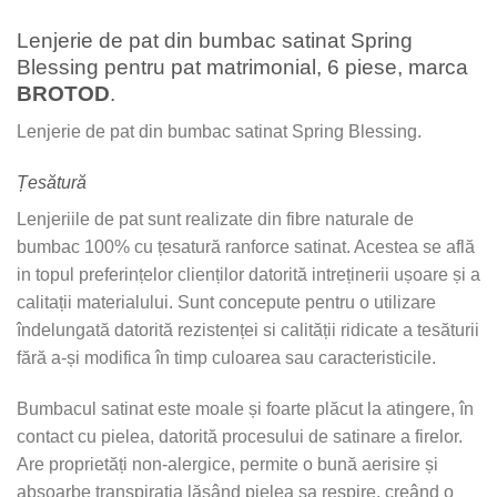
Lenjerie de pat din bumbac satinat Spring
Blessing pentru pat matrimonial, 6 piese, marca
BROTOD
.
Lenjerie de pat din bumbac satinat Spring Blessing.
Țesătură
Lenjeriile de pat sunt realizate din fibre naturale de
bumbac 100% cu țesatură ranforce satinat. Acestea se află
in topul preferințelor clienților datorită intreținerii ușoare și a
calitații materialului. Sunt concepute pentru o utilizare
îndelungată datorită rezistenței si calității ridicate a tesăturii
fără a-și modifica în timp culoarea sau caracteristicile.
Bumbacul satinat este moale și foarte plăcut la atingere, în
contact cu pielea, datorită procesului de satinare a firelor.
Are proprietăți non-alergice, permite o bună aerisire și
absoarbe transpirația lăsând pielea sa respire, creând o