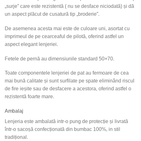
„surje” care este rezistentă ( nu se desface niciodată) și dă
un aspect plăcut de cusatură tip „broderie”.
De asemenea acesta mai este de culoare uni, asortat cu
imprimeul de pe cearceaful de pilotă, oferind astfel un
aspect elegant lenjeriei.
Fetele de pernă au dimensiunile standard 50×70.
Toate componentele lenjeriei de pat au fermoare de cea
mai bună calitate și sunt surfilate pe spate eliminând riscul
de fire ieșite sau de desfacere a acestora, oferind astfel o
rezistentă foarte mare.
Ambalaj
Lenjeria este ambalată intr-o pung de protecție și livrată
într-o sacoșă confecționată din bumbac 100%, in stil
tradițional.