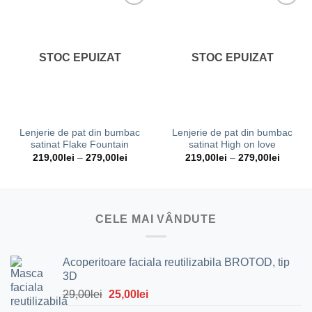
Adauga
Adauga
la
la
STOC EPUIZAT
STOC EPUIZAT
favorite
favorite
Lenjerie de pat din bumbac
Lenjerie de pat din bumbac
satinat Flake Fountain
satinat High on love
219,00
lei
–
279,00
lei
219,00
lei
–
279,00
lei
CELE MAI VÂNDUTE
Acoperitoare faciala reutilizabila BROTOD, tip
3D
Prețul
Prețul
29,00
lei
25,00
lei
inițial
curent