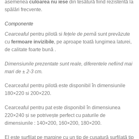
asemenea
culoarea nu iese
din tesătură fiind rezistentă la
spălări frecvente.
Componente
Cearceaful
pentru pilotă si
fețele de pernă
sunt prevăzute
cu
fermoare invizibile
, pe aproape toată lungimea laturei,
de calitate foarte bună .
Dimensiunile prezentate sunt reale, diferentele nefiind mai
mari de ± 2-3 cm.
Cearceaful pentru pilotă este disponibil în dimensiunile
180×220 si 200×220.
Cearceaful pentru pat este disponibil în dimensiunea
220×240 și se potrivește perfect cu paturile de
dimensiunile : 140×200, 160×200, 180×200.
El este surfilat pe margine cu un tip de cusatură surfilată tip